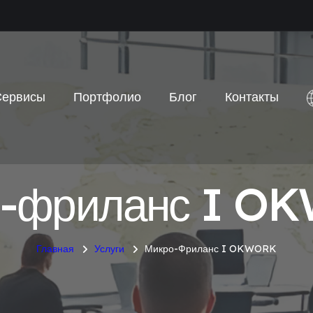
Сервисы
Портфолио
Блог
Контакты
о-фриланс I O
Главная
Услуги
Микро-Фриланс I OKWORK