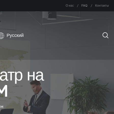
О нас
FAQ
Контакты
атр на
M
OM