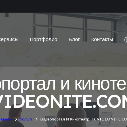
Сервисы
Портфолио
Блог
Контакты
портал и киноте
VIDEONITE.CO
лавная
Услуги
Видеопортал И Кинотеатр На VIDEONITE.C