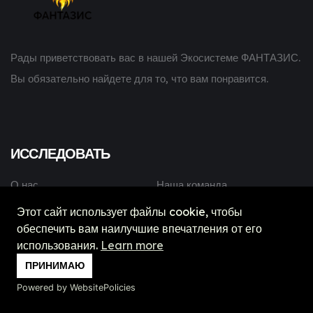
Рады приветствовать вас в нашей Экосистеме ФАНТАЗИС.
Вы обязательно найдете для то, что вам понравится.
ИССЛЕДОВАТЬ
О нас
Наша команда
Сервисы
Отзывы
Этот сайт использует файлы cookie, чтобы
обеспечить вам наилучшие впечатления от его
Портфолио
FAQ
использования.
Learn more
Контакты
Условия использования
ПРИНИМАЮ
Цены
Конфиденциальность
Powered by WebsitePolicies