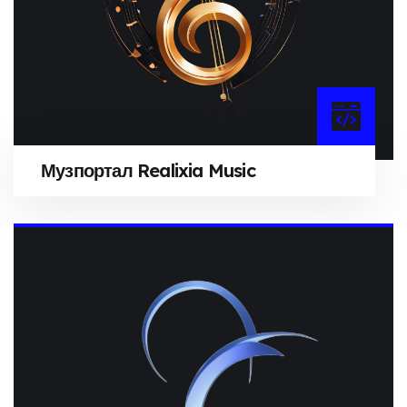
Музпортал Realixia Music